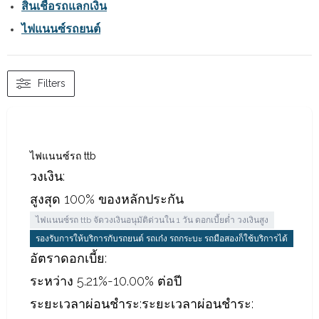
สินเชื่อรถแลกเงิน
ไฟแนนซ์รถยนต์
Filters
ไฟแนนซ์รถ ttb