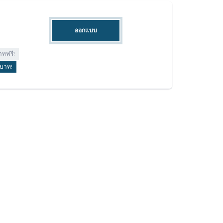
ออกแบบ
าทฟรี!
 บาท!