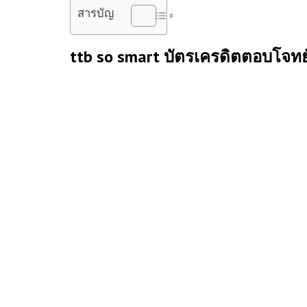
สารบัญ
ttb so smart
บัตรเครดิตตอบโจทย์
ปฎิเสธไม่ได้เลยว่า ในยุคปัจจุบันที่หลายคนต้องการควา
กับ
สิทธิพิเศษบัตรเครดิต
มากมาย และแน่นอนว่าบัตรเครดิตใน
ไม่เพียงแค่ใช้จ่ายผ่อนสินค้า ยังมาพร้อมกับสิทธิประโยช
smart
เลย