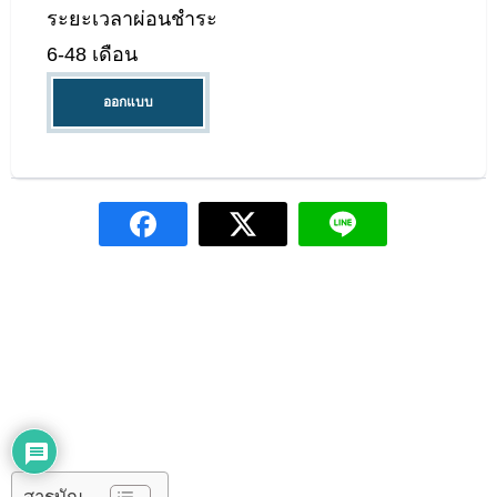
วงเงิน
สูงสุด 100,000 บาท
สินเชื่อส่วนบุคคลศักดิ์สยามที่ไม่ใช้หลักประกัน ดอกเบี้ยลดต้นลดดอกไม่เกิน 25%
ปิดบัญชีก่อนกำหนดได้ ให้วงเงินสูง รับเงินเต็มจำนวนเมื่อผ่านการอนุมัติสินเชื่
อัตราดอกเบี้ย
ไม่เกิน 25% ต่อปี
ระยะเวลาผ่อนชำระ
6-48 เดือน
ออกแบบ