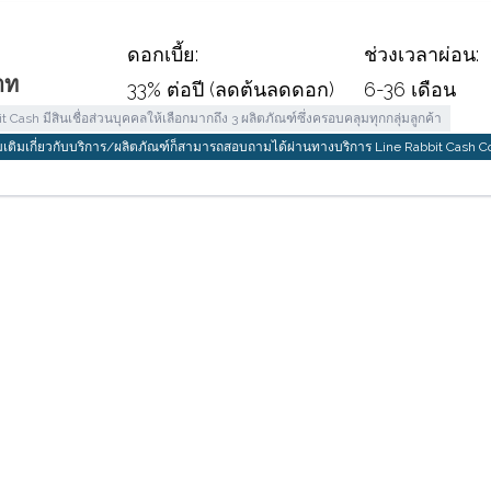
ดอกเบี้ย:
ช่วงเวลาผ่อน:
าท
33% ต่อปี (ลดต้นลดดอก)
6-36 เดือน
t Cash มีสินเชื่อส่วนบุคคลให้เลือกมากถึง 3 ผลิตภัณฑ์ซึ่งครอบคลุมทุกกลุ่มลูกค้า
ิ่มเติมเกี่ยวกับบริการ/ผลิตภัณฑ์ก็สามารถสอบถามได้ผ่านทางบริการ Line Rabbit Cash C