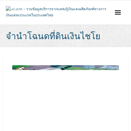
Skip
to
content
จํานําโฉนดที่ดินเงินไชโย