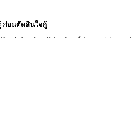
รู้ ก่อนตัดสินใจกู้
 ที่มีทางเลือกใหม่ ๆ ในการใช้บริการเพิ่มมากขึ้น โดยเฉพาะในด้านการขอสิน
ินการภายใต้ข้อกำหนดของธนาคารแห่งประเทศไทย ผู้
กู้เงินเฮงลิสซิ่ง
จึงมั่นใจได
มารีวิวกันให้ชัด ๆ ว่า
เฮงลิสซิ่งเงินด่วน
นั้นมีความน่าสนใจแตกต่างจากที่อื่น
ยละเอียดใดบ้างเกี่ยวกับ
สินเชื่อเฮงลิสซิ่ง
ที่ควรพิจารณา นอกจากนี้เพื่อสร
ี
เอกสารกู้เงิน
ใดบ้างที่จะต้องจัดเตรียมให้ครบถ้วน ส่วนใครที่ไม่เคยกู้
สินเชื่อ
แนนซ์เฮงลิสซิ่ง
มาบอกเล่าอย่างเป็นขั้นตอน ที่ง่ายต่อการปฏิบัติตาม รวมไ