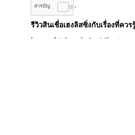
สารบัญ
รีวิว
สินเชื่อเฮงลิสซิ่ง
กับเรื่องที่ควร
ในยุค 2024 นี้ นับเป็นความโชคดีของผู้บริโภคอย่างเรา ๆ
ซิ่ง
เป็นแหล่งเงินกู้ถูกกฎหมายที่เชื่อถือได้ เพราะดำเน
ก่อนที่จะตัดสินใจกู้
สินเชื่อเงินสดอนุมัติด่วน
เฮงลิสซิ่ง
ก็ต้อง
ต้องการเฉพาะสำหรับผู้วางแผนขอสินเชื่อแต่ละคน และมีรา
ตัวอย่างไร ศึกษาข้อมูลด้านใดให้เข้าใจอย่างละเอียด และม
ต้อง เพราะเรามีคำแนะนำวิธีการและ
ช่องทางสมัคร
จัดไฟ