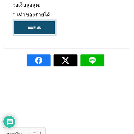
ktc unionpay
รายได้:
15,000 บาทขึ้นไป
รับคะแนนสะสม KTC FOREVER X2 ทุกการใช้จ่ายผ่านบัตรเครดิต ktc unionpay 
พร้อมรับส่วนลดและสิทธิพิเศษจากร้านอาหารชั้นนำทั้งในประเทศและต่างประเ
อัตราดอกเบี้ย:
ไม่เกิน 16% ต่อปี
วงเงินสูงสุด:
5 เท่าของรายได้
ออกแบบ