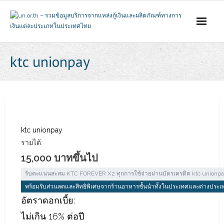
Skip
to
content
ktc unionpay