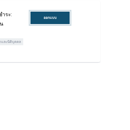
ชำระ:
ออกแบบ
อน
าและนิติบุคคล