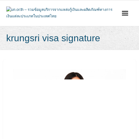
Skip
to
content
krungsri visa signature