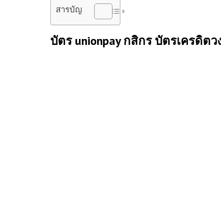
สารบัญ
บัตร unionpay กสิกร
บัตรเครดิต
วง
สำหรับใครที่ชอบเดินทางไปประเทศจีน การมีบัตรเครดิตเพื่
ปัจจุบันหันมาสนใจ เนื่องจากโปรโมชั่น และความคุ้มค่าเร
ในบทความนี้ เป็น
บัตรยูเนี่ยนเพย์กสิกร
เพื่อการใช้งานใน
ไร โปรโมชั่น
บัตร unionpay กสิกร
มีอะไรบ้าง ช่องทางการ
รายละเอียดกันได้ที่บทความ
บัตร unionpay กสิกร
นี้เลย