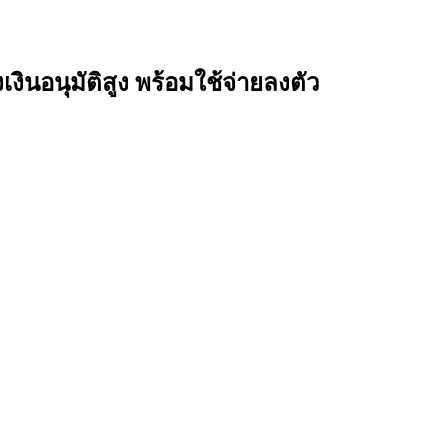
เงินอนุมัติ
สูง พร้อมใช้จ่ายลงตัว
อการใช้จ่ายที่สะดวกต่อการใช้ชีวิตในต่างประเทศและยังมาพร้อมกับความคุ้มค
ื่องคะแนนสะสมช่วยเป็นส่วนลดได้ ทั้งยังมาพร้อมกับสิทธิพิเศษมากมาย อย่า
ต่างประเทศ
สำหรับใครท่ชอบเดินทางไปประเทศจีน สำหรับใครที่ต้องการสม
สมัคร เพื่อจะได้ทราบถึง
เงื่อนไขบัตรเครดิตกสิกร
เพื่อประกอบการสมัคร
kba