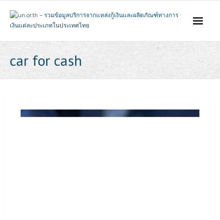
Skip
to
content
car for cash