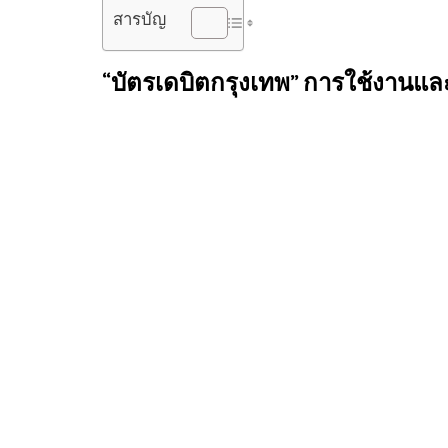
สารบัญ
“
บัตรเดบิตกรุงเทพ
” การใช้งานและส
บัตรเดบิตคือ
บัตรกดเงิน
ที่ทำการเชื่อมหรือผูกไว้กับบัญช
โดยเฉพาะกับ
บัตรเดบิตกรุงเทพ
ที่มี
จุดเด่น
หลากหลายในเรื่
และไปดูกันว่า
บัตรธนาคารกรุงเทพ
มีกี่ประเภทเพื่อให้ทุกค