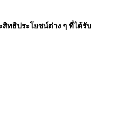
ิทธิประโยชน์ต่าง ๆ ที่ได้รับ
ีเงินฝาก ซึ่งหากต้องการความสะดวกในการเบิกถอนเงิน หรือใช้จ่ายได้ง่ายมาก
อง
การใช้งาน
โดยในบทความนี้จะมาแนะนำ
ข้อมูลผลิตภัณฑ์
สิทธิประโยชน
นได้เลือกใช้
บัตรเดบิตกรุงเทพ
ให้เหมาะกับตนเองมากที่สุด และคุ้มค่า